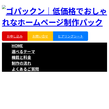
コ
ナ
ン
ビ
テ
ゲ
ン
ー
ツ
シ
お申し込み
お問い合せ
ヒアリングシート
へ
ョ
ス
ン
HOME
キ
に
選べるテーマ
ッ
移
機能と料金
プ
動
制作の流れ
よくあるご質問