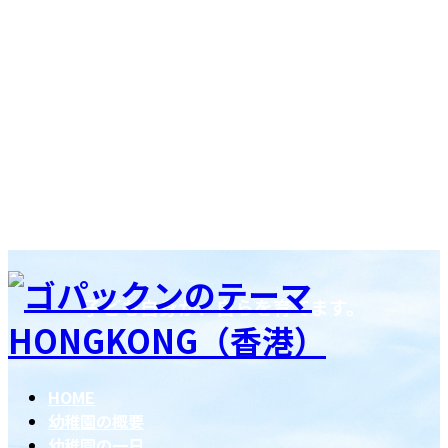
コ
ナ
ン
ビ
子ども自身が、自らを育てます。
テ
ゲ
ン
ー
ツ
シ
へ
ョ
HOME
ス
ン
幼稚園の概要
キ
に
幼稚園の一日