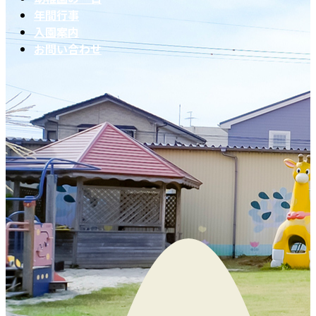
ッ
移
年間行事
プ
動
入園案内
お問い合わせ