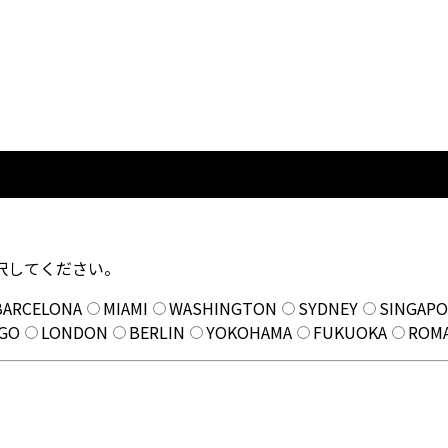
択してください。
BARCELONA
MIAMI
WASHINGTON
SYDNEY
SINGAPO
AGO
LONDON
BERLIN
YOKOHAMA
FUKUOKA
ROM