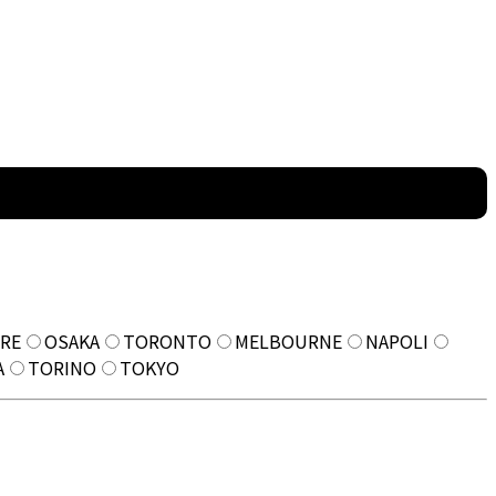
RE
OSAKA
TORONTO
MELBOURNE
NAPOLI
A
TORINO
TOKYO