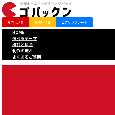
コ
ナ
ン
ビ
テ
ゲ
お申し込み
お問い合せ
ヒアリングシート
ン
ー
ツ
シ
HOME
へ
ョ
選べるテーマ
ス
ン
機能と料金
キ
に
制作の流れ
ッ
移
よくあるご質問
プ
動