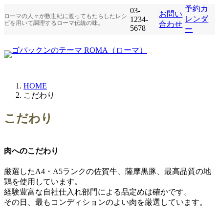
コ
ナ
予約カ
03-
お問い
ローマの人々が数世紀に渡ってもたらしたレシ
ン
ビ
レンダ
1234-
ピを用いて調理するローマ伝統の味。
合わせ
5678
テ
ゲ
ー
ン
ー
ツ
シ
へ
ョ
ス
ン
キ
に
HOME
ッ
移
こだわり
プ
動
こだわり
肉へのこだわり
厳選したA4・A5ランクの佐賀牛、薩摩黒豚、最高品質の地
鶏を使用しています。
経験豊富な自社仕入れ部門による品定めは確かです。
その日、最もコンディションのよい肉を厳選しています。