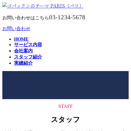
コ
ナ
ン
ビ
03-1234-5678
テ
ゲ
お問い合わせはこちら
ン
ー
お問い合わせ
ツ
シ
へ
ョ
HOME
ス
ン
サービス内容
キ
に
会社案内
ッ
移
スタッフ紹介
プ
動
実績紹介
スタッフ紹介
STAFF
スタッフ