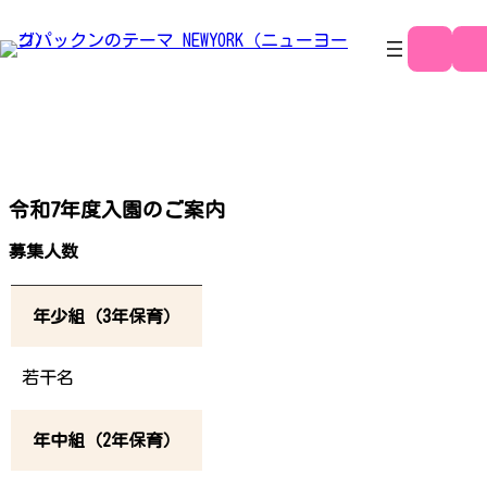
コ
ナ
入園案内
ン
ビ
テ
ゲ
令和7年度入園のご案内
ン
ー
ツ
シ
へ
ョ
募集人数
ス
ン
キ
に
ッ
移
プ
動
年少組（3年保育）
若干名
年中組（2年保育）