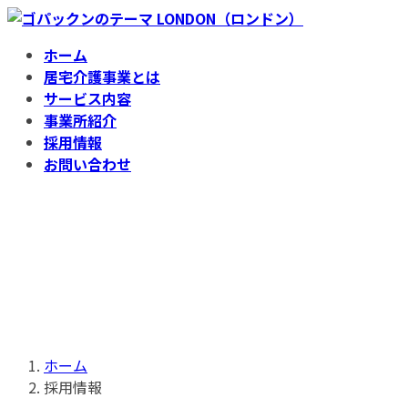
コ
ナ
ン
ビ
ホーム
テ
ゲ
居宅介護事業とは
ン
ー
サービス内容
ツ
シ
事業所紹介
へ
ョ
採用情報
ス
ン
お問い合わせ
キ
に
ッ
移
採用情報
プ
動
ホーム
採用情報